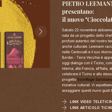
PIETRO LEEMAN
presentano:
il nuovo "Cioccola
Sabato 22 novembre abbiamo p
nata da un progetto dello chef
profumi autentici del nostro t
anche culturale. Leemann racco
nelle Centovalli e il suo ritor
Bordei - Terra Vecchia è appen
oggi dialoga con il Ticino, co
interna, alla Francia, all’Itali
celebrare il Ticino e allo stes
progetto
Ecovillage Sanctuary
iniziative culturali. Vi aspett
assaggiare questi nuovi gusti 
LINK VIDEO TELETICIN
LINK ARTICOLO TICI