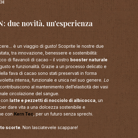
CH
 due novità, un'esperienza
acere… è un viaggio di gusto! Scoprite le nostre due
itata, tra innovazione, benessere e sostenibilità:
co di flavanoli di cacao – il vostro
booster naturale
 gusto e funzionalità. Grazie a un processo delicato e
 della fava di cacao sono stati preservati in forma
voletta intensa, funzionale e unica nel suo genere.
Lo
 contribuiscono al mantenimento dell’elasticità dei vasi
ale circolazione del sangue.
o con
latte e pezzetti di nocciolo di albicocca
, un
 per dare vita a una dolcezza sostenibile e
one con
Kern Tec
, per un futuro senza sprechi.
nto scorte
. Non lasciatevele scappare!