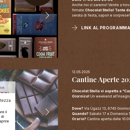
Anche noi ci saremo! Venite a trov
firmate
Chocolat Stella!
Tante do
serata di festa, sapori e sorprese!
LINK AL PROGRAMM
12.05.2025
Cantine Aperte 20
Chocolat Stella vi aspetta a “C
Giornico!
Un weekend all’insegna 
vatezza
Dove?
Via Ügazz 13, 6745 Giornic
re il
Quando?
Sabato 17 e Domenica 
 di
Orario?
Cantina aperta dalle 10:00
aprire