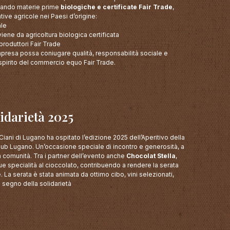
zzando materie prime
biologiche e certificate Fair Trade
,
ve agricole nei Paesi d’origine:
ale
viene da agricoltura biologica certificata
produttori Fair Trade
resa possa coniugare qualità, responsabilità sociale e
 spirito del commercio equo Fair Trade.
lidarietà 2025
iani di Lugano ha ospitato l’edizione 2025 dell’Aperitivo della
lub Lugano. Un’occasione speciale di incontro e generosità, a
la comunità. Tra i partner dell’evento anche
Chocolat Stella
,
ue specialità al cioccolato, contribuendo a rendere la serata
 La serata è stata animata da ottimo cibo, vini selezionati,
 segno della solidarietà