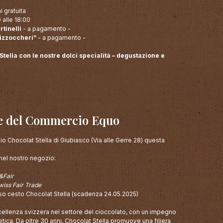
i gratuita
 alle 18:00
tinelli
- a pagamento -
Pizzoccheri”
- a pagamento -
Stella con le nostre dolci specialità – degustazione e
A
e del Commercio Equo
o Chocolat Stella di Giubiasco (Via alle Gerre 28) questa
nel nostro negozio:
&Fair
wiss Fair Trade
oso cesto Chocolat Stella (scadenza 24.05.2025)
ellenza svizzera nel settore del cioccolato, con un impegno
’etica. Da oltre 30 anni, Chocolat Stella promuove una filiera