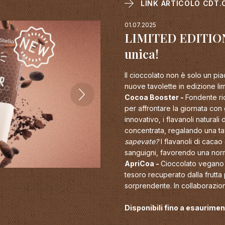
LINK ARTICOLO CDT.
01.07.2025
LIMITED EDITION:
unica!
Il cioccolato non è solo un pi
nuove tavolette in edizione lim
Cocoa Booster -
Fondente ric
per affrontare la giornata con
innovativo, i flavanoli naturali
concentrata, regalando una ta
sapevate?
I flavanoli di cacao
sanguigni, favorendo una norm
ApriCoa -
Cioccolato vegan
tesoro recuperato dalla frutta
sorprendente. In collaborazi
Disponibili fino a esaurime