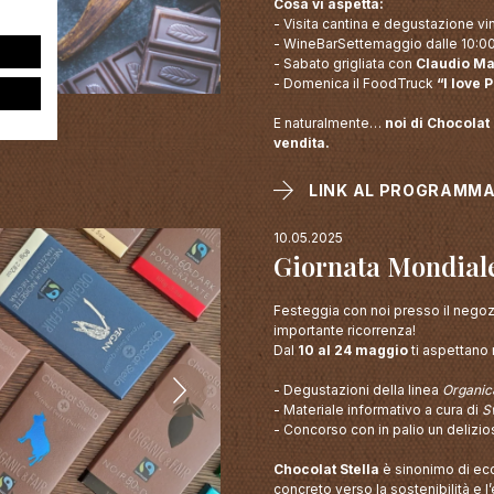
Cosa vi aspetta:
- Visita cantina e degustazione vin
- WineBarSettemaggio dalle 10:00
- Sabato grigliata con
Claudio Mar
- Domenica il FoodTruck
“I love 
E naturalmente…
noi di Chocolat 
vendita.
LINK AL PROGRAMM
10.05.2025
Giornata Mondial
Festeggia con noi presso il negozi
importante ricorrenza!
Dal
10 al 24 maggio
ti aspettano 
- Degustazioni della linea
Organic
- Materiale informativo a cura di
S
- Concorso con in palio un delizi
Chocolat Stella
è sinonimo di ecc
concreto verso la sostenibilità e l