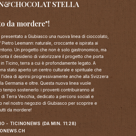
N&CHOCOLAT STELLA
to da mordere"!
resentato a Giubiasco una nuova linea di cioccolato,
 Pietro Leemann: naturale, croccante e ispirata ai
erritorio. Un progetto che non è solo gastronomico, ma
nta il desiderio di valorizzare il progetto che porta
no in Ticino, terra a cui è profondamente legato. A
a stato aperto un centro culturale e spirituale che
n l’idea di aprirsi progressivamente anche alla Svizzera
a, alla Germania e oltre. Questa nuova linea vuole
so tempo sostenerlo: i proventi contribuiranno al
di Terra Vecchia, dedicato a percorsi sociali e
iamo nel nostro negozio di Giubiasco per scoprire e
tutti da mordere!
O - TICINONEWS (DA MIN. 11:28)
NONEWS.CH