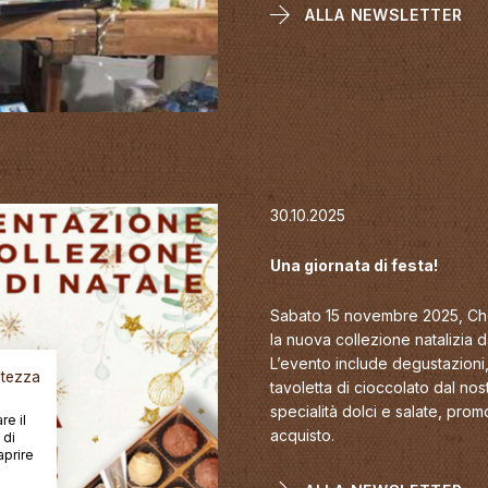
ALLA NEWSLETTER
30.10.2025
Una giornata di festa!
Sabato 15 novembre 2025, Choc
la nuova collezione natalizia d
L’evento include degustazioni,
vatezza
tavoletta di cioccolato dal no
specialità dolci e salate, pr
re il
acquisto.
 di
aprire